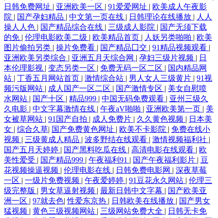
日韩免费网址
|
亚洲欧美一区
|
91爱爱网址
|
欧美成人午夜影
院
|
国产孕妇精品
|
中文第一页在线
|
日韩理论在线播放
|
人人
操人人色
|
国产精品综合在线
|
三级成人影院
|
国产无须下载
的免
|
伦理电影欧美二级
|
欧美精品首页
|
人妖另类啪啪
|
欧美
图片偷拍另类
|
操片免费看
|
国产精品囗交
|
91精品视频观看
|
亚洲欧美另类综合
|
亚洲五月天综合网
|
孕妇三级片视频
|
日
本伦理影视
|
变态另类一区
|
免费无码一区二区
|
国内精品网
站
|
丁香五月网站首页
|
激情综合站
|
男人女人三级黄片
|
91视
频污版网站
|
成人国产一区二区
|
国产激情专区
|
美女自慰喷
水网站
|
国产十区
|
精品999
|
中国无码免费观看
|
亚州三级久
久电影
|
中文字幕激情在线
|
午夜aV啪啪
|
亚洲欧美第一页
|
美
女被草网站
|
91国产自拍
|
成人免费片
|
久久黄色视频
|
日本美
女
|
综合久草
|
国产免费黄色网址
|
欧美不卡影院
|
免费在线小
视频
|
三级黄成人精品
|
波多野结在线观看
|
激情视频福利社
|
国产五月天婷婷
|
国产黑料吃瓜在线
|
高清电影在线观看
|
欧
美性爱受
|
国产精品999
|
午夜福利91
|
国产午夜福利影片
|
豆
花视频操逼视频
|
伦理电影在线
|
日韩免费电影网
|
深夜草莓
一区
|
一级片免费视频
|
午夜爱婷婷
|
91豆花永久网站
|
伦理三
级完整版
|
男女草逼射视频
|
最新日韩中文字幕
|
国产欧美亚
洲一区
|
97就去色
|
性爱东京热
|
日韩欧美在线播放
|
国产男女
猛视频
|
黄色三级视频网站
|
三级网站免费大全
|
日韩无卡免