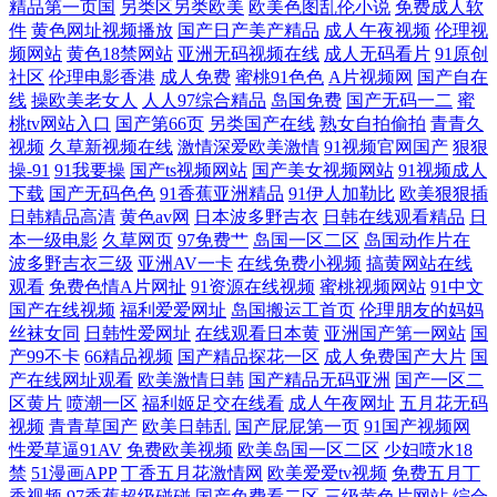
精品第一页国
另类区另类欧美
欧美色图乱伦小说
免费成人软
件
黄色网址视频播放
国产日产美产精品
成人午夜视频
伦理视
蕉 久久偷拍视频导航 人人乐人人妻 九九福利社 91婷婷射 日韩H网站 日本
频网站
黄色18禁网站
亚洲无码视频在线
成人无码看片
91原创
社区
伦理电影香港
成人免费
蜜桃91色色
A片视频网
国产自在
熟妇网站大全 男人天堂狠狠操 玖玖色资源 韩日免费 第一福利 香焦久久福
线
操欧美老女人
人人97综合精品
岛国免费
国产无码一二
蜜
桃tv网站入口
国产第66页
另类国产在线
熟女自拍偷拍
青青久
视频
久草新视频在线
激情深爱欧美激情
91视频官网国产
狠狠
利院 五月婷婷影院 日本se情 免费观看91在线 人妻九色 青青草超碰在线 另
操-91
91我要操
国产ts视频网站
国产美女视频网站
91视频成人
下载
国产无码色色
91香蕉亚洲精品
91伊人加勒比
欧美狠狠插
类人妖网站 久久资源福利站 国产成人AV导航 丁香久久大香蕉 三级国产网
日韩精品高清
黄色av网
日本波多野吉衣
日韩在线观看精品
日
本一级电影
久草网页
97免费艹
岛国一区二区
岛国动作片在
址 91夜色 超碰狠狠狠 豆花社区 丁香六月操
波多野吉衣三级
亚洲AV一卡
在线免费小视频
搞黄网站在线
观看
免费色情A片网扯
91资源在线视频
蜜桃视频网站
91中文
国产在线视频
福利爱爱网址
岛国搬运工首页
伦理朋友的妈妈
丝袜女同
日韩性爱网址
在线观看日本黄
亚洲国产第一网站
国
产99不卡
66精品视频
国产精品探花一区
成人免费国产大片
国
产在线网址观看
欧美激情日韩
国产精品无码亚洲
国产一区二
区黄片
喷潮一区
福利姬足交在线看
成人午夜网址
五月花无码
视频
青青草国产
欧美日韩乱
国产屁屁第一页
91国产视频网
性爱草逼91AV
免费欧美视频
欧美岛国一区二区
少妇喷水18
禁
51漫画APP
丁香五月花激情网
欧美爱爱tv视频
免费五月丁
香视频
97香蕉超级碰碰
国产免费看二区
三级黄色片网站
综合