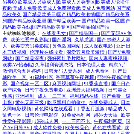
另类00|欧美成人另类成人|欧美成人另类专区|欧美成人论坛午
夜|欧美成人免费|欧美成人免费观看|欧美成人免费网站
国产精
品欧美久|国产精品欧美日|国产精品欧美漱情|国产精品欧美系
列|国产精品欧美亚洲|国产精品欧美一|国产精品欧美一区|国产
精品欧美在线|国产精品欧美专区|国产精品拍国产拍
主站蜘蛛池模板：
在线看男女
|
国产精品国一
|
国产无码AV免
费
|
欧美性爱午夜影院
|
国产淫网
|
久草质源
|
国产超碰人人添
人
|
欧美变态另类影院
|
黄色岛国网站
|
成人深夜电影
|
亚洲日
本三级视频
|
伦理片在线收看
|
深爱五月欧美激情
|
国产V免费
网站
|
国产精品深夜
|
强奸网址毛片网站
|
国内人妻蜜桃视频
|
欧类AV怡春院
|
久草福利资源总站
|
日本伦理大全
|
精东A片
|
激情综合五月婷婷
|
日韩无码人妻系列
|
成人免费区
|
国产日
韩欧美二区
|
91福利社区
|
香蕉草莓午夜视频
|
亞洲午夜倫理電
影
|
国产视频一区二区
|
麻豆视频网址
|
91香蕉直播
|
国产日产
欧产综合
|
日韩午夜兔费电影
|
亚洲最大福利视频
|
日韩美女
性感
|
亚洲福利
|
成人一二三区
|
福利精品在线
|
国产免费一级
电影
|
黄色无毒三级
|
吃瓜黑料自拍偷拍
|
在线免费成人
|
日本
女同电影视频
|
黄色网络在线观看
|
丁香五月激激
|
精品成人
乱色一区
|
日韩伦理电影院
|
91免费福利网
|
超碰天天插
|
欧美
性爱午夜影院
|
起碰成人网
|
一二三四不卡
|
午夜福利网页
|
国
产AV日韩AV
|
成人软件免费
|
欧美极品色
|
黃色在线看黄
|
欧
美美女喷潮
|
国产ts在线视频
|
岛国大片搬运工
|
成人影片迅雷