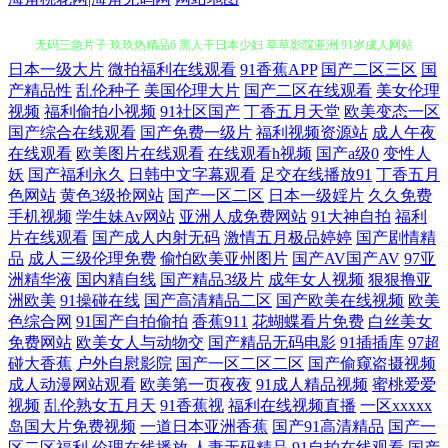
日本一级大片
微拍福利在线观看
91香蕉APP
国产二区三区
国
香蕉午夜影院 成人淫淫网 岛国VA 91在线视频资源 51视频在线观看 日韩
产精品性
乱伦种子
美国伦理大片
国产二区在线观看
美女伦理
视频
福利偷拍小视频
91社区国产
丁香五月天堂
欧美变态一区
无码三急片子 玖玖热精品6 黑人干日本少妇 草草影院亚洲 91岁成人网站
国产综合在线观看
国产免费一级片
福利视频资源站
成人午夜
在线观看
欧美图片在线观看
在线观看h视频
国产a级0
变性人
亚州素人区 少妇前吃后入 欧美人妖丝袜 精品在线岛女视频 免费性爱Av
妖
国产福利永久
日韩中文字幕观看
足交在线播放91
丁香五月
色网站
黄色3级抢网站
国产一区二区
日本一级婬片
久久免费
手机视频
学生妹Av网站
亚洲人成免费网站
91大神自拍
福利
激情综合97 国产精品色网 肏屄视频网址 91美网站 亚洲内射黄网站 日韩
片在线观看
国产成人内射无码
激情五月极品婷婷
国产剧情精
品
成人三级伦理免费
偷怕欧美亚州图片
国产AV国产AV
97亚
AV无码网站 狼友免费福利 福利网址导航 超碰超碰人人 91豆花免费观看
洲精华液
国内精自线
国产精品3级片
成年女人视频
狠狠撸亚
洲欧美
91操碰在线
国产高清精品二区
国产欧美在线视频
欧美
色综合网
91国产自拍偷拍
香蕉911
花蝴蝶看片免费
白丝美女
欧美专区精品色 日本老熟妇毛茸茸 欧美A片色图图片 韩国射无码 大香蕉
免费网站
欧美女人与动物交
国产精品无码电影
91插插库
97超
碰大香蕉
户外自慰影院
国产一区二区二区
国产偷窥盗摄视频
伊人網 变态另类第12页 91干逼网 伊人香集Av 午夜探花 欧美欧美 久草性
成人动漫网站观看
欧美第一页夜夜
91成人精品视频
蜜桃爱爱
视频
乱伦熟女五月天
91香蕉视
福利在线视频直播
一区xxxxx
爱视频 韩国性爱网 白丝少妇 69看片 国产黄网站 国产91理论在线 超碰97
岛国大片免费视频
一道日本亚洲香蕉
国产91高清精品
国产一
区二区福利
伦理在线播放
人妻无码精品
91自拍在线观看
国产