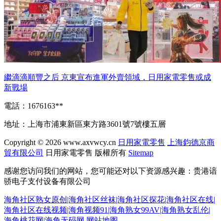
繼滴滴順豐之后 京東宣布進軍外賣領域，日用家電零售或成
新戰場
電話：1676163**
地址：上海市浦東新區東方路3601號7號樓五層
Copyright © 2026
www.axvwcy.cn
日用家電零售
上海鈞德京商
貿有限公司
日用家電零售
版權所有
Sitemap
感谢您访问我们的网站，您可能还对以下资源感兴趣：贵港谙
骄电子支付设备有限公司
海角社区熟女原创|海角社区丝袜|海角社区探花|海角社区在线|
海角社区在线视频|海角视频91|海角熟女99AV|海角熟女乱伦|
海角桃花网|海角无码网
网站地图