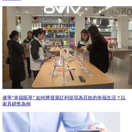
遂寧“幸福賬單” 如何將發展紅利提現為百姓的幸福生活？以
家具銷售為例