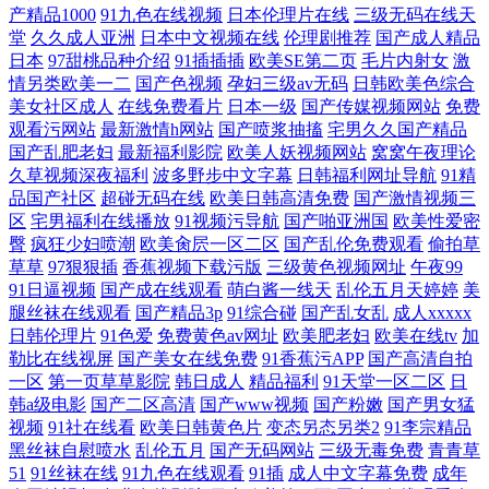
产精品1000
91九色在线视频
日本伦理片在线
三级无码在线天
堂
久久成人亚洲
日本中文视频在线
伦理剧推荐
国产成人精品
日本
97甜桃品种介绍
91插插插
欧美SE第二页
毛片内射女
激
情另类欧美一二
国产色视频
孕妇三级av无码
日韩欧美色综合
美女社区成人
在线免费看片
日本一级
国产传媒视频网站
免费
观看污网站
最新激情h网站
国产喷浆抽搐
宅男久久国产精品
国产乱肥老妇
最新福利影院
欧美人妖视频网站
窝窝午夜理论
久草视频深夜福利
波多野步中文字幕
日韩福利网址导航
91精
品国产社区
超碰无码在线
欧美日韩高清免费
国产激情视频三
区
宅男福利在线播放
91视频污导航
国产啪亚洲国
欧美性爱密
臀
疯狂少妇喷潮
欧美肏屄一区二区
国产乱伦免费观看
偷拍草
草草
97狠狠插
香蕉视频下载污版
三级黄色视频网址
午夜99
91日逼视频
国产成在线观看
萌白酱一线天
乱伦五月天婷婷
美
腿丝袜在线观看
国产精品3p
91综合碰
国产乱女乱
成人xxxxx
日韩伦理片
91色爱
免费黄色av网址
欧美肥老妇
欧美在线tv
加
勒比在线视屏
国产美女在线免费
91香蕉污APP
国产高清自拍
一区
第一页草草影院
韩日成人
精品福利
91天堂一区二区
日
韩a级电影
国产二区高清
国产www视频
国产粉嫩
国产男女猛
视频
91社在线看
欧美日韩黄色片
变态另态另类2
91李宗精品
黑丝袜自慰喷水
乱伦五月
国产无码网站
三级无毒免费
青青草
51
91丝袜在线
91九色在线观看
91插
成人中文字幕免费
成年