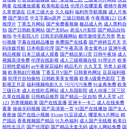
网黄
在线播放观看
欧美电影在线
伦理片在哪里看
蜜桃午夜网
久草资源在
日本三级大全
久久福利
福利所导航视频
成人片免
费
国产第9页
中文字幕bt原声
三级日韩欧美
午夜视频123
日本
推理片
丁香五月网站
国产免费看视频
极品成人色
成人黑料自
拍
国产日韩欧美网站
国产无码av
老湿A片影院
国产精品自拍
偷拍
牛牛影院A片
日韩无码视频网站
都市激情变态另类
男女
91视频
字幕在线精品播放
免费国产在线看
国产婷婷五月天
无
码传媒导航
日本电影伦理
国产午夜高清
美女黄色18
亚洲午夜
精品视频
日本三级成人观看
国产精品第12页
日韩午夜场
成人
视频高清免费
伦理在线影视
成人三级视频在线
91理论片
欧美
日韩性爱福利
av午夜探花福利
精品毛片
久久叉叉
另类人妖视
频
欧美熟妇穴视频
丁香五月V国产
日韩黄色网址
豆花福利视
频
轮理片自拍偷拍
日韩欧美美女视频
欧美A级黄色影院
丁香
影视五月花
福利视频电影久久
污污污污免费
91金典免费
欧美
三级日本
成人在线吃瓜网站
成人岛国影院
成人动漫二区三区
久草在线最新
日韩精品推荐
国产精品一区自拍
男人天堂
a片
123
另类视频欧美
国产在线直播
亚洲卡一卡二
成人在线免费
看黄
操操无码视频
国产高清第一页
91国产在线播放
国产女人
夜夜做
国产在线小视频
91com
91豆花成人
哪里有A片网址
精
产国品
香蕉视频国产精品
91九色福利
成人国产无线视
欧美日
韩性生活片
国产伦理剧
国产精品无套无码
成年人网站免费
国