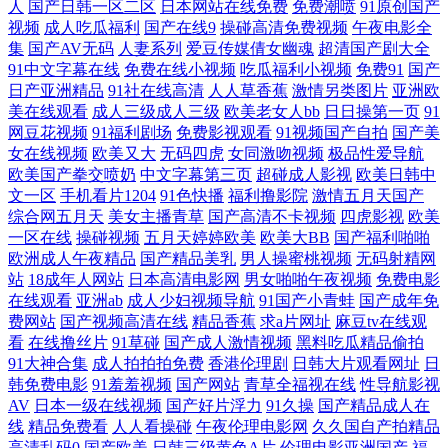
人
国产日韩一区二区
日本网站在线免费
免费潮喷
91原创国产
视频
成人吃瓜福利
国产在线9
操碰高清免费视频
午夜电影全
丝学姐自慰 91网址黄w 亚洲老司机www 午夜av网址 欧美日韩综合在线 久
集
国产AV无码
人妻系列
爱豆传媒倩女幽魂
超清国产剧大全
91中文字幕在线
免费在线小视频
吃瓜福利小视频
免费91
国产
久色导航 国产白丝后入 AV淫网 尤物影视 日韩有码网站 另类图片五月天
日产亚洲精品
91社在线高清
人人草香蕉
激情另类图片
亚洲欧
美在线观看
成人三级成人三级
欧美老女人bb
日日操第一页
91
欧美第86页 狼友性福 国产青草香蕉久久 av新址 91免费站 91超碰资源总站
网豆花视频
91福利剧场
免费影视观看
91视频国产自拍
国产美
女在线视频
欧美又大
无码四虎
女同激吻视频
极品性爱导航
欧美国产拳交喷奶
中文字幕第三页
超碰成人影视
欧美日韩中
五月婷婷社区 日本人人搞人人操 美女电影色色 国产精福利 avav制服丝袜
文一区
手机看片1204
91色快播
福利撸影院
激情五月天国产
综合网五月天
美女主播青草
国产高清不卡视频
四虎影视
欧美
2026狠狠干 五月天桃色网 亚洲变态制服另类 亚洲黄色网址 黄色小电彭 综
一区在线
操碰视频
五月天婷婷欧美
欧美大BB
国产福利啪啪
欧洲成人午夜精品
国产精品美乳
男人操蜜桃视频
无码射精网
合五月久久 国产97在线视频 大香蕉资源共享 97干在线 亚洲色色网站 日本
站
18成年人网站
日本高清电影网
男女啪啪午夜视频
免费电影
在线观看
亚洲ab
成人少妇视频导航
91国产小青蛙
国产成年免
费网站
国产视频高清在线
精品香蕉
求a片网址
麻豆tv在线观
性爱自拍 美女极品探花 日本伦理乱片 欧美A片网站 韩日欧美操操操 丁香
看
在线撸丝片
91草碰
国产成人激情视频
黑料吃瓜精品偷拍
91大神合集
成人拍拍拍免费
香港伦理剧
日韩大片观看网址
日
爱爱诱惑 91午夜剧场 午夜少妇无 日本se情 久草在线午夜剧场 国产极品性
韩免费电影
91羞羞视频
国产网站
青草全福视在线
性导航影视
AV
日本一级在线视频
国产好片浮力
91久操
国产精品成人在
线
精品免费看
人人看操碰
午夜伦理电影网
久久国自产拍精品
爱 超碰在线免费公开 97色五月天 91精东传媒网站 网站男女免费欧美 青青
高清乱码0
国产欧美
日韩三级黄色A片
伦理电影亚洲国产
福