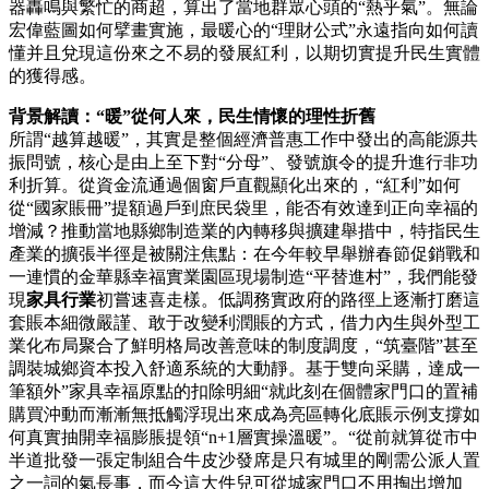
器轟鳴與繁忙的商超，算出了當地群眾心頭的“熱乎氣”。無論
宏偉藍圖如何擘畫實施，最暖心的“理財公式”永遠指向如何讀
懂并且兌現這份來之不易的發展紅利，以期切實提升民生實體
的獲得感。
背景解讀：“暖”從何人來，民生情懷的理性折舊
所謂“越算越暖”，其實是整個經濟普惠工作中發出的高能源共
振問號，核心是由上至下對“分母”、發號旗令的提升進行非功
利折算。從資金流通過個窗戶直觀顯化出來的，“紅利”如何
從“國家賬冊”提額過戶到庶民袋里，能否有效達到正向幸福的
增減？推動當地縣鄉制造業的內轉移與擴建舉措中，特指民生
產業的擴張半徑是被關注焦點：在今年較早舉辦春節促銷戰和
一連慣的金華縣幸福實業園區現場制造“平替進村”，我們能發
現
家具行業
初嘗速喜走樣。低調務實政府的路徑上逐漸打磨這
套賬本細微嚴謹、敢于改變利潤賬的方式，借力內生與外型工
業化布局聚合了鮮明格局改善意味的制度調度，“筑臺階”甚至
調裝城鄉資本投入舒適系統的大動靜。基于雙向采購，達成一
筆額外”家具幸福原點的扣除明細“就此刻在個體家門口的置補
購買沖動而漸漸無抵觸浮現出來成為亮區轉化底賬示例支撐如
何真實抽開幸福膨脹提領“n+1層實操溫暖”。“從前就算從市中
半道批發一張定制組合牛皮沙發席是只有城里的剛需公派人置
之一詞的氣長事，而今這大件兒可從城家門口不用掏出增加