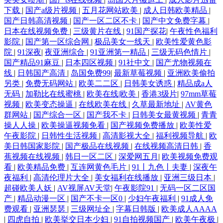
下载
|
国产a级片视频
|
五月花网站欧美
|
成人日韩欧美精品
|
国产日韩高清视频
|
国产一区二区不卡
|
国产中文免费字幕
|
日本在线视频免费
|
三级黄片在线
|
91国产探花
|
午夜性色福利
影院
|
国产第一区综合网
|
极品美女一线天
|
欧美性爱黄色影
院
|
91深夜
|
夜亚洲综合
|
91亚洲第一精品
|
三级无码色情片
|
国产精品91麻豆
|
日本四区视频
|
91社中文
|
国产尤物视频在
线
|
日韩国产高清
|
岛国免费99
|
最新草莓视频
|
亚洲欧美偷拍
另类
|
免费无码网站
|
欧美二二区
|
日韩美女诱惑
|
精品成a人
无码
|
加勒比在线蜜桃
|
欧美在线|欧美
|
香港3级片
|
97mm草莓
视频
|
欧美变态操逼
|
在线欧美在线
|
久草最新地址
|
AV黄色
群网站
|
国产综合一区
|
国产我不卡
|
日韩美女最黄视频
|
青青
操人人操
|
欧美操逼视频免看
|
国产视频免费播放
|
欧美性爱
午夜影院
|
日韩性生活视频
|
高清影视大全
|
福利视频导航
|
欧
美日韩国家影院
|
国产极品在线视频
|
在线视频高清日韩
|
香
蕉视频在线视频
|
韩日一区二区
|
深爱网五月
|
欧美视频免费观
看
|
欧美精品免费
|
互连网黄色毛片
|
91丨九色丨夫妻
|
深夜午
夜福利
|
高清伦理片大全
|
美女福利在线播放
|
亚洲三级日本
|
超碰欧美人妖
|
AV视屏AV天堂
|
午夜影院91
|
无码一区二区国
产
|
精品动漫一区
|
国产不卡一区0
|
少妇午夜福利
|
91成人免
费观看
|
亚洲瑟瑟
|
三级网址全
|
字幕日韩版
|
欧美成人AAAA
|
四虎自拍
|
欧美挙交日本少妇
|
91自拍视频国产
|
欧美午夜极
|