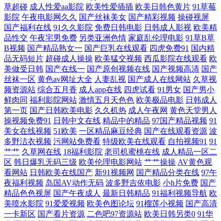
草超碰
成人性爱aa影院
欧美性爱插插
欧美日韩色黄片
91草莓
97人人爽 91视频免费网址 午夜性福 日本美女啪啪啪 久久97视屏 大香蕉大
影院
午夜电影网久久
国产丝袜美女
国产精彩视频
操碰视屏
国产福利在线
91久久影院
免费日韩电影
日韩成人影视
欧美精
香蕉在线 AV福利网站 伊人婷婷大香蕉 日韩欧美a免费 久久国内精品 国产
品性交
午夜宅男免费
另类亚洲色情
家庭乱伦理电影
91草B草
B视频
国产精品熟女一
国产巨乳在线观看
四虎免费91
国内精
品无码短片
超碰成人操操
欧美猛交视频
西瓜影院在线观看
欧
色福利骚在线 肏屄传媒 91传媒免费入口 另类综合性爱 国产亚洲日本 超碰
美做受日韩
国产在线一
国产原创视频在线
国产视频高清
国产
丝袜一区
黄色av网址大全
人妻乱视
国产成人在线网站
久草视
综合在线 91在线免费 51色女婷婷导航 色爺爺网站视频 欧美理论片 无码人
频资源站
综合五月香
成人app在线
四虎试看
91男女
国产男小
鲜肉同
福利影院网站
激情五月天色色
欧美极品电影
日韩成人
第一页
国产日韩欧美电影
久久机热
成人午夜网
黄色天堂男人
妖系列 欧美人与兽A无码 国产人妖群交 AV无限网站 97美女在线视频 自慰
操视频免费91
日韩中文在线
精品中的精品
97国产精品视频
91
美女在线视频
51欧美
一区精品麻豆经典
国产在线观看资源
波
91 黑丝无码Av 麻豆黄色网 九一日韩 激情五月天成年网 丁香六月操 91社
多野洁衣视频
污网站免费看
特级欧美在线观看
自拍视频91
91
艹艹
久草网在线
18福利影院
老司机蜜桃在线
成人精品一区二
久久 黄色电影地址 男人午夜剧场AB 激情网站 大香蕉资源站 91午夜激情
区
韩日爆乳无码三级
欧美伦理电影网站
艹艹操操
AV黄色观
看网站
日韩欧美在线国产
新91视频网
国产精品分类在线
97午
夜福利视频
岛国AV动作无码
波多野吉依电影
小h片免费
国产
亚洲成人性爱 深夜福利站 欧美性爱天天网 激情与性爱 成人91tv 91精品国
精品色色视屏
国产午夜成人
最新日韩精品
91福利视频导航
欧
美喷水影院
91爱爱视频
欧美色图论坛
91榴莲小视频
国产高清
产丝袜 四虎毛影院毛片 日韩福利视频导航 另类极品 韩国偷拍免费观看 白
一卡新区
国产看片资源
二色吧97资源站
欧美日韩另类0
91华