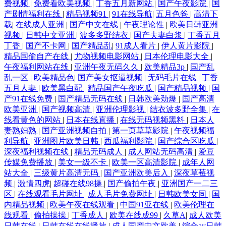
费视频
|
免费看欧美视频
|
丁香五月新网站
|
国产午夜影院
|
国
产剧情福利在线
|
精品视频91
|
91在线导航
|
五月色爸
|
高清下
载
|
在线成人亚洲
|
国产中文在线
|
午夜理论性
|
欧美日韩亚洲
视频
|
日韩中文亚洲
|
波多多野结衣
|
国产夫妻白浆
|
丁香五月
丁香
|
国产不卡网
|
国产精品乱
|
91成人看片
|
伊人黄片影院
|
精品国偷自产在线
|
尤物视频电影网站
|
日本伦理电影大全
|
午夜福利网站在线
|
亚洲午夜无码久久
|
欧美精品3p
|
国产乱
乱一区
|
欧美精品色
|
国产美女抠逼视频
|
无码毛片在线
|
丁香
五月人妻
|
欧美黑白配
|
精品国产午夜吃瓜
|
国产精品视频
|
国
产91在线免费
|
国产精品无码在线
|
日韩欧美劲爆
|
国产高清
欧美亚洲
|
国产视频高清
|
亚洲伦理影视
|
结衣波多野全集
|
在
线看黄色的网站
|
日本在线直播
|
在线无码视频黑料
|
日本人
妻熟妇熟
|
国产亚洲视频自拍
|
第一页草草影院
|
午夜视频福
利导航
|
亚洲图片欧美日韩
|
西瓜福利影院
|
国产综合区吃瓜
|
深夜福利视频在线
|
精品无码成人
|
成人网站无码高清
|
爱豆
传媒免费播放
|
美女一级不卡
|
欧美一区高清影院
|
成年人网
站大全
|
三级黄片高清无码
|
国产亚洲欧美后入
|
深夜草莓视
频
|
激情四虎
|
超碰在线98操
|
国产偷拍午夜
|
亚洲国产一二三
区
|
在线观看毛片网址
|
成人毛片免费网址
|
日韩欧美女同
|
国
内精品视频
|
欧美午夜在线观看
|
中国91亚在线
|
欧美伦理在
线观看
|
偷拍操操
|
丁香成人
|
欧美在线成99
|
久草A
|
成人欧美
日韩在线
|
日韩在线在线播放
|
成人国产中文欧美
|
综合av日韩