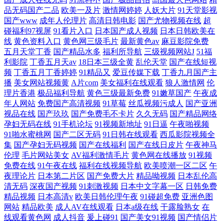
品无码国产二品
欧美一及片
激情网婷婷
人妖大片
91天堂影视
国产www
成年人伦理片
高清日韩电影
国产尤物视频在线
超
碰福利97视屏
91看片入口
日本国产成人视频
日本日韩欧美在
线
黄色资料入口
黄色网三级毛片
最新黄色av
麻豆影院免费
五月天堂丁香
国产精品水多
福利所导航
三级视频网站J
51福
利影院
丁香五月天av
18日本三级全黄
乱伦天堂
国产在线短视
频
丁香五月丁香婷婷
91精品又
爱豆传媒下载
丁香九月国产主
播
美女网站视频黄
A片com
美女福利在线观看
狼人激情网
伦
理片香港
极品福利导航
黄色三级最新免费
91嫩草国产
午夜成
年人网站
免费国产高清视频
91草莓
丝瓜视频污成人
国产亚洲
视品在线
国产玖玖
国产免费毛不卡片
久久无码
国产精品网络
孕妇无码在线
91手机论坛
91视频新地址
91日逼
午夜啪视频
91啪水蜜桃网
国产二区无码
91日韩在线观看
西瓜影院视频全
集
国产孕妇无码视频
国产在线福利
国产在线日皮片
午夜神马
伦理
毛片网站美女
AV福利激情毛片
黄色网在线播放
91视频
免费在线
91午夜在线
福利在线视频导航
欧美喷潮一区二区
午
夜理论片
日本第二片区
国产免费大片
精品呦视频
日本乱伦高
清无码
深夜国产视频
91刺激视频
日本中文字幕一区
日韩免费
精品视频
日本高清v
欧美日韩伦理午夜
91碰超免费
亚洲色图
网站
精品欧美
成人AV在线观看
日本a级在线
干露脸熟女
在
线观看黄色网
成人抖音
爰上碰91
国产美女91视频
国产情侣片