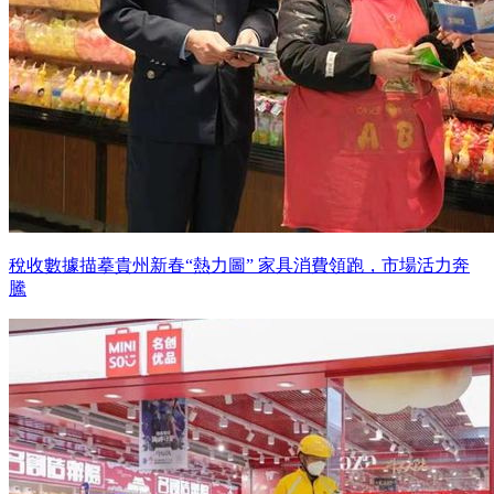
稅收數據描摹貴州新春“熱力圖” 家具消費領跑，市場活力奔
騰