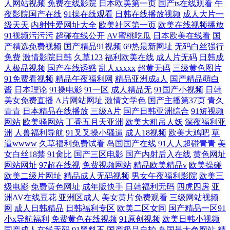
人网站视频
免费在线影院
日本欧美第一页
国产ts在线观看
午
夜影院国产在线
91操在线观看
日韩在线播放视频
成人大片一
级天天
内射性爱网址大全
欧美社区第一页
欧美在线视频播放
91视频污污污
超碰在线公开
AV蜜桃吃瓜
日本欧美在线看
国
产精选免费视频
国产精品91视频
69热最新网址
无码白丝强行
免费
激情影院日韩
久草123
福利欧美在线
成人片无码
日韩成
人极品视频
国产在线诱惑
乱人xxxxx
超黄无码
三级黄色图片
91免费看视频
精品午夜福利网
精品亚洲成a人
国产精品萌白
酱
日本理论
91操电影
91一区
成人精品无
91国产小视频
日韩
美女免费直播
A片网站网址
激情文学色
国产主播第37页
青久
青青
日本精品在线播放
三级A片
国产日韩亚洲综合
91短视频
网站
欧美骚网站
丁香五月天亚洲
欧美大粗吊人妖
深夜福利亚
洲
人兽福利导航
91叉叉操小骚逼
成人18视频
欧美大鸡吧
草
逼wwww
久草福利免费试看
岛国国产在线
91人人超碰青青
美
女白丝18禁
91肏比
国产三区电影
国产内射后入在线
黄色网址
网站网址
97超在线视
免费视频网站
精品欧美精品v
欧美操碰
欧美二级片网址
精品成人无码视频
男女午夜福利影院
欧美三
级电影
免费黄色网址
成年版快手
日韩福利无码
四虎四房
亚
洲AV在线豆花
亚洲区成人
美女黄片免费观看
三级网站视频
网
成人日韩精品
日韩福利专区
欧美二区女同
国产精品一区91
小x导航福利
免费黄色在线视频
91原创视频
欧美日韩小视频
国产成人在线无码
91黑料不
国产极品自拍
岛国最大色网站
精