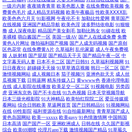
一级片内射
夜夜骑青青草
欧美色图人妻
在线免费欧美视频
免
人人草 91豆花吃瓜熟女 婷婷尤物超碰 欧日韩aa 九一av 成人曰B免费视频
费黄色毛片
成人精品无码视频
欧美午夜极品
性欧美ⅩⅩⅩⅩ乱
欧美色色六月天
91影视网
午夜伦不卡
加勒比性爱网
青草国产
91福利视频网址 香蕉视频18 青娱乐豆花午夜 久热在线精品 豆花网站免费
在线视频
亚洲国产精品导航
欧美色淫
波多野结依电影
91狠狠
撸
成人深夜电影
精品国产美女剃毛
加勒比熟女
91碰在线
欧
草比视频线观看 草莓视频免费观看 91孕妇在线 亚洲x片 日韩色欧 欧美精
美裸模
萌白酱国产一区
美国一级AV
国产人在线成免费
免费
黄色A片网址
微拍福利国产视频
国产人成无码视频
国产原创
区色花堂
在线免费黄A片
久草福利
乱伦家庭
成人午夜免费视
品传媒 四虎新888网名 视频污下载 美女喷水网站 国产福利大秀伪娘 草逼
频
人妖射精
国产屁屁
国产精品天干天
国产精品午夜一区
中
文字幕无码人妻
日本不卡二区
国产日韩91
久草福利视频网
91
视频软件 91福利版 91福利版 日韩色图自拍 久久综合伊人无码 国产网址
日日夜夜91
超碰碰天天操
91草草酒店视频
韩日一区二区
国产
激情视频网站
成人视频日本
茄子视频污
亚洲色欲天天
成人丝
瓜视频下载
日韩逼网
精东传媒入口
黄wwww色
香港伦理电影
操泥马影院 AV熟女闻 91巨炮免费福利 先锋影音熟女 日本五区视频 69av
在线
成人影院在线播放
欧美足交一区二区
91视频电影
另类四
虎
亚洲东京热
国产不卡在线
91九色视频
日本天堂视频导航
麻豆 97AV香蕉 伊人伊人网 色色九一综合 人妖手慰网站 欧美啪啪91 黑丝
日本三级光棍影院
91大神精品
欧美怡红院院二区
爱豆传媒观
看网站
综合日韩欧美
草逼网首页
国产日韩精品91
91视频网站
袜喷水视频网 成人AV蜜臀影院 欧美激情熟妇 久久伊人免费 国产h精品视
在线
69性影院
福利资源在线
91自拍最新网址
青青草国产成人
黄色岛国网站
欧美一xxxxx
欧美gayv
91色情激情网
中国韩国
日本高清
国产国产一区
亚洲欧洲成人
日韩在线
久久国产影视
频 97碰人人摸 亚州性色 亚洲四房诱惑 日韩3级片 国内草逼中文字幕 超碰
综合
欧美69潮喷
伦理片app下载
激情视频国产精品
91草莓久