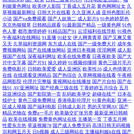
利姬黄色网址
欧美伊人影院
丁香成人五月花
黄色网网址女
久
草精品视频 九九黄视西瓜 大香蕉依然在线 91网站链接 亚洲97 亚洲日逼
草视频最新网址
日韩大片在线看
久久亚洲人成
亚州色图乱伦
小说
国产va免费观看
国产人妖第二
成人影片h
91色婷婷瑟色
三级片链接 日韩国国产成人 另类啪啪 国产一卡一区 国产福利大秀伪娘 ab
东京热狠狠草
日韩精品观看
91最新国产精品
一级黄色网
91色
色人妻
都市激情婷婷
91精品国产91
云涩福利在线导航
91视色
午夜福利在线网站
91直播
91处女
伊人网青青草
国产又爽又黄
片免费观看 在线国产探花不卡 少妇性爱av片 午夜久久影视 日韩51页 麻豆
又无
久草福利资源网
东方成人在线
国产一级免费大片
成年免
费视频网站
国产在线播放网站
亚洲日本视频
淫淫网网
成人影
区91 国产精品狼友社 肏屄视频福利社 99国产丝袜足交 伊人97一 日韩精品
视国产在线
深夜福利网址
欧美在线免费看
日夜夜欧美
国产大
片中文字幕
国产片91
操久婷婷
91视频你懂得
黄色三级片毛片
视频网址 麻豆乱一区 黄色电影链接 豆花视频91在线 操碰视频 91网站直接
免费电影片
日韩欧美爱爱
成人亚洲区
欧美性16
成人色情黄片
在线
在线观看亚洲精品
国产热综合
久草网视频在线看
午夜精
品网影院
伦理片完整版
黄视网站在线播放
国产片自拍
国产在
观看 亚洲色图少妇 日韩城人电影 另类欧美黄站 国产青青操 操逼四91 91
线91
AV亚洲网址
国产经典三级在线
丁香婷婷五月综合
五月
花亚洲综合
国产影院第一页
乱码欧美孕交
超碰在线艹
日本在
网在线 性爱午夜影院 香焦视频在线播放 无码片站chui 日本字幕网 欧美在
线护士
黄色三级免费网址
香港电影伦理片
91黄色电影
亚洲一
区成人视频
国产福利电影
日韩成人影片
男的天堂网AV
国产
精品尤物在
免费a一毛片
欧美肠交扩张另类
最新亚洲日韩精
线cn 久草超碰在线 东京热色影视 97婷婷四色播 伊人网操逼片 日韩素人在
品
欧美在线视频
免费黄色网址在线
主播第一页
丁香五月网
性爱东京热
草逼视频78
国产成人免费无码
高清日韩无码视频
线一区 日本A网 欧美日韩H片 另类女同 黑丝制服影院 国产999视频 AV更
宗和网五月天
日b视频
成人三级网站在
主播福利姬h在线
国产