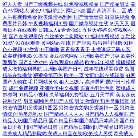
97人人看
国产三级视频在线
91免费视频精品
国产精品另类
黄
色AV网站人
黄色91福利社
污网址18禁
国产高清不卡二区
成
人午夜视频免费
欧美激情福利网
国产青青青草
91草逼视频
免
费看片日韩
午夜视频福利免费
国产嫩草视频在线
69叉叉叉
最
新日本在线视频
日韩成人a
青青操91
五月天婷婷
91短视频在
线
国产在线观看的
白丝美女自慰网站
91福利免费视频
加勒比
91AV
91在线观看
黄网站av在线
国产视频
狠狠擼狠狠擼
91桃
色小视频
91激情
91干啪啪
青青操青青干
主播诱惑无码专区
欧美视频电影
91播放
麻豆桃色网站
亚洲欧美国产另类
欧美伦
理另类
国产刺激对白
在线观看91精品
欧美成年视频
操碰操揉
成人微拍福利导航
亚洲欧美国产日韩
成年在线观看免费
岛国
精品在线播放
狠狠撸第四色
欧美一页
女同电影在线观看
91网
国产尤物在
毛片网站黄色
狼人三级片
高清男同
国产日韩伦理
淫
成年免费视频
亚洲欧美中文视频
东京热亚洲色图
蜜桃成人
超碰网
91精品小视频
久草福利免费视影
五月天堂网
美女深夜
福利导航
另类福利|另类国产人妖|另类激情欧美|另类激情图|另
类激情图片|另类激情图区|另类激情文学|另类激情一区|另类激
情综合|另类老熟女
国产精品人人人人|国产精品人人视频|国产
精品人妖|国产精品日|国产精品日本|国产精品日本高清|国产精
品日干夜干|国产精品日韩|国产精品日韩欧|国产精品日韩视频
欧美成人精品影院|欧美成人精品在线|欧美成人另类|欧美成人